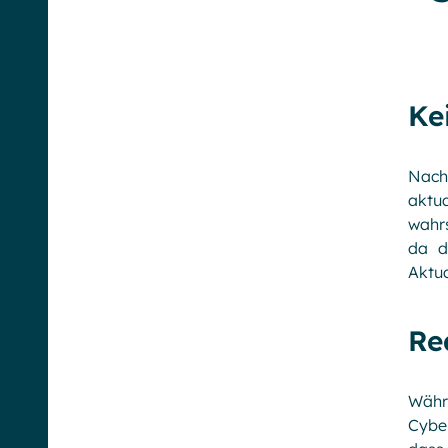
Ke
Nach
aktu
wahrs
da d
Aktua
Re
Währ
Cyber