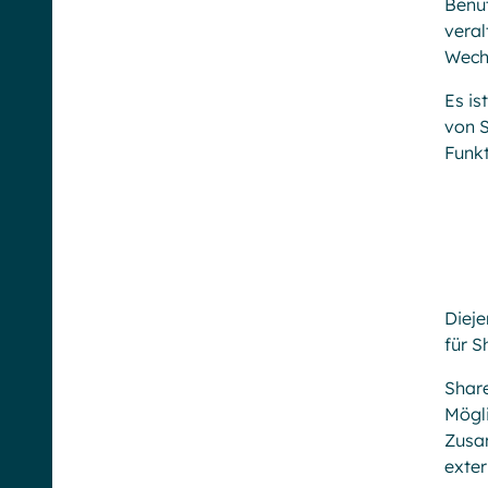
Benut
veral
Wechs
Es is
von S
Funkt
Dieje
für S
Share
Mögli
Zusa
exter