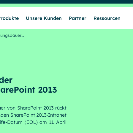
Produkte
Unsere Kunden
Partner
Ressourcen
tzungsdauer…
Lösungen
Produkte
der
Unsere Kunden
arePoint 2013
Partner
er von SharePoint 2013 rückt
den SharePoint 2013-Intranet
ife-Datum (EOL) am 11. April
Ressourcen