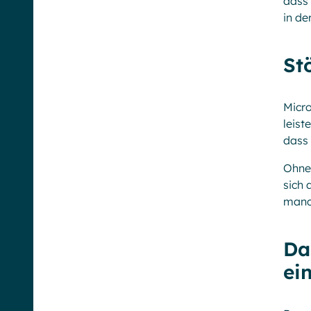
dass 
in de
St
Micro
leist
dass 
Ohne 
sich 
manc
Da
ei