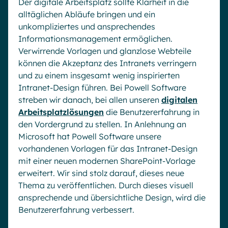
Der digitale Arbeitsplatz sollte Klarheit in die
Microsoft Gold Partner
Plattform für digitale Zusammenarbeit
alltäglichen Abläufe bringen und ein
Digital Hub
Zertifizierter Microsoft-Experte
unkompliziertes und ansprechendes
Wissensbasis
English
Français
Deutsch
Informationsmanagement ermöglichen.
Verwirrende Vorlagen und glanzlose Webteile
Effizientes Wissensmanagement am Arbeitsplatz
können die Akzeptanz des Intranets verringern
und zu einem insgesamt wenig inspirierten
Intranet-Design führen. Bei Powell Software
streben wir danach, bei allen unseren
digitalen
Arbeitsplatzlösungen
die Benutzererfahrung in
den Vordergrund zu stellen. In Anlehnung an
Microsoft hat Powell Software unsere
vorhandenen Vorlagen für das Intranet-Design
mit einer neuen modernen SharePoint-Vorlage
erweitert. Wir sind stolz darauf, dieses neue
Thema zu veröffentlichen. Durch dieses visuell
ansprechende und übersichtliche Design, wird die
Benutzererfahrung verbessert.