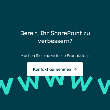
(But
Partners
72 thank yous
72 stories to tell
Bereit, Ihr SharePoint zu
Endless gratitude
verbessern?
Machen Sie eine virtuelle Produkttour.
Kontakt aufnehmen